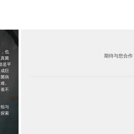
国，也
期待与您合作
原真菌
都是平
造成巨
球菌病
灾难。
有着不
菌组与
同探索