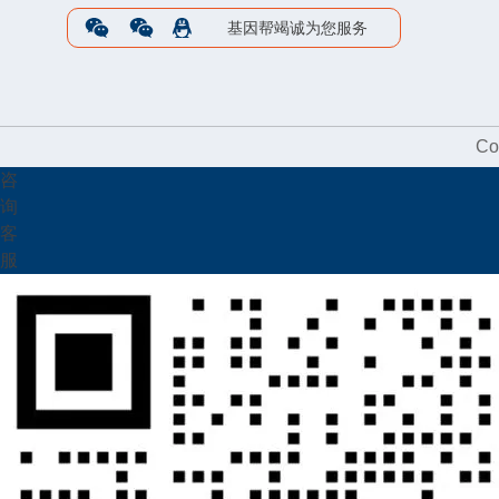
基因帮竭诚为您服务
Co
咨
询
客
服